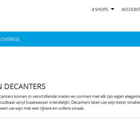
4 SHOPS
ACCOUN
OVERIGE
N DECANTERS
canters komen in verschillende maten en vormen met elk zijn eigen elegante,
udbaar acryl (vaatwasser vriendelijk). Decanters laten uw wijn beter smaken,
veert uw wijn met een rijkere en vollere smaak.