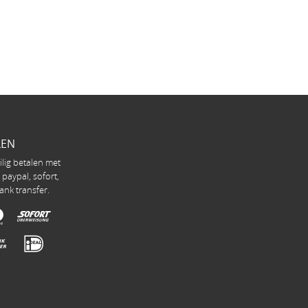
LEN
ilig betalen met
, paypal, sofort,
ank transfer.