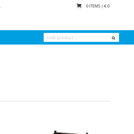
0
ITEMS | €
0
T