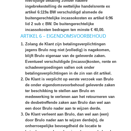
niet-tijdige betaling zonder nadere
ingebrekestelling de wettelijke handelsrente ex
artikel 6:119a BW verschuldigd alsmede de
buitengerechtelijke incassokosten ex artikel 6:96
lid 2 sub c BW. De buitengerechtelijke
incassokosten bedragen ten minste € 40,00.
ARTIKEL 6 – EIGENDOMSVOORBEHOUD
Zolang de Klant zijn betalingsverplichtingen
jegens Brulo nog niet (volledig) is nagekomen,
blijft Brulo eigenaar van de geleverde zaken.
Eventueel verschuldigde (incasso)kosten, rente en
schadevergoedingen vallen ook onder
betalingsverplichtingen in de zin van dit artikel.
De Klant is verplicht op eerste verzoek van Brulo
de onder eigendomsvoorbehoud geleverde zaken
ter beschikking te stellen aan Brulo en
medewerking te verlenen aan het retourneren van
de desbetreffende zaken aan Brulo dan wel aan
een door Brulo nader aan te wijzen derde.
De Klant verleent aan Brulo, dan wel aan (een)
door Brulo nader aan te wijzen derde(n), de
onherroepelijke bevoegdheid de locatie te