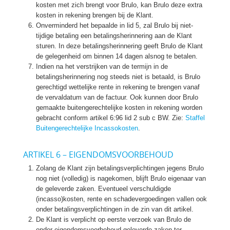
kosten met zich brengt voor Brulo, kan Brulo deze extra
kosten in rekening brengen bij de Klant.
Onverminderd het bepaalde in lid 5, zal Brulo bij niet-
tijdige betaling een betalingsherinnering aan de Klant
sturen. In deze betalingsherinnering geeft Brulo de Klant
de gelegenheid om binnen 14 dagen alsnog te betalen.
Indien na het verstrijken van de termijn in de
betalingsherinnering nog steeds niet is betaald, is Brulo
gerechtigd wettelijke rente in rekening te brengen vanaf
de vervaldatum van de factuur. Ook kunnen door Brulo
gemaakte buitengerechtelijke kosten in rekening worden
gebracht conform artikel 6:96 lid 2 sub c BW. Zie:
Staffel
Buitengerechtelijke Incassokosten
.
ARTIKEL 6 – EIGENDOMSVOORBEHOUD
Zolang de Klant zijn betalingsverplichtingen jegens Brulo
nog niet (volledig) is nagekomen, blijft Brulo eigenaar van
de geleverde zaken. Eventueel verschuldigde
(incasso)kosten, rente en schadevergoedingen vallen ook
onder betalingsverplichtingen in de zin van dit artikel.
De Klant is verplicht op eerste verzoek van Brulo de
onder eigendomsvoorbehoud geleverde zaken ter