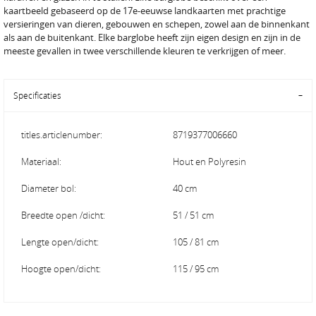
kaartbeeld gebaseerd op de 17e-eeuwse landkaarten met prachtige
versieringen van dieren, gebouwen en schepen, zowel aan de binnenkant
als aan de buitenkant. Elke barglobe heeft zijn eigen design en zijn in de
meeste gevallen in twee verschillende kleuren te verkrijgen of meer.
Specificaties
titles.articlenumber:
8719377006660
Materiaal:
Hout en Polyresin
Diameter bol:
40 cm
Breedte open /dicht:
51 / 51 cm
Lengte open/dicht:
105 / 81 cm
Hoogte open/dicht:
115 / 95 cm