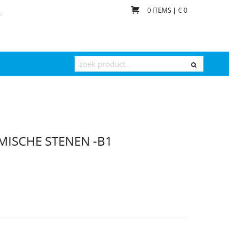
0
ITEMS | €
0
T
AMISCHE STENEN -B1