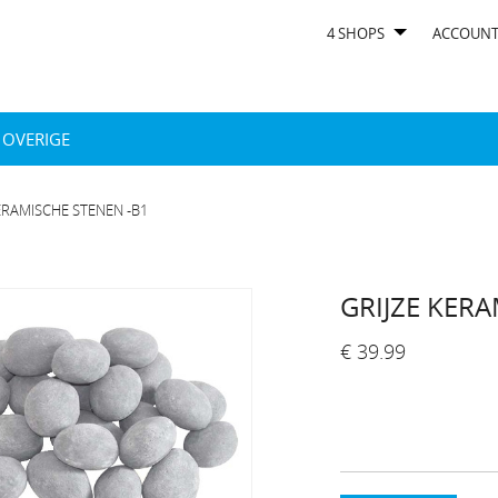
4 SHOPS
ACCOUN
OVERIGE
ERAMISCHE STENEN -B1
GRIJZE KER
€ 39.99